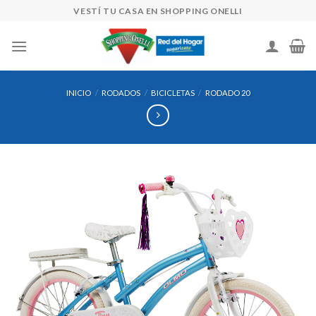
Skip
VESTÍ TU CASA EN SHOPPING ONELLI
to
content
INICIO
/
RODADOS
/
BICICLETAS
/
RODADO 20