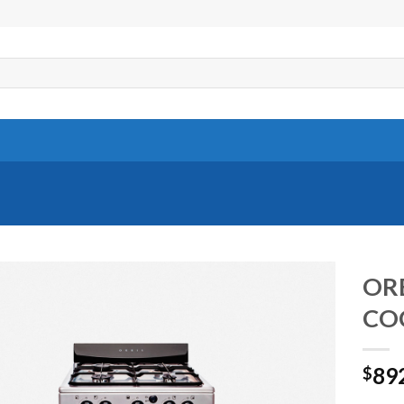
ORB
CO
89
$