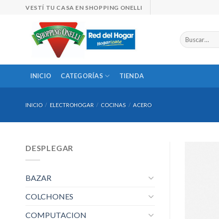
Skip
VESTÍ TU CASA EN SHOPPING ONELLI
to
content
Buscar
por:
INICIO
CATEGORÍAS
TIENDA
INICIO
/
ELECTROHOGAR
/
COCINAS
/
ACERO
DESPLEGAR
BAZAR
COLCHONES
COMPUTACION