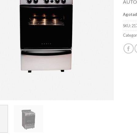
AUTO
Agota
SKU:
21
Categor