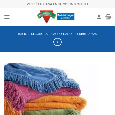
Skip
VESTÍ TU CASA EN SHOPPING ONELLI
to
content
INICIO
/
DECOHOGAR
/
ACOLCHADOS
/
CUBRECAMAS