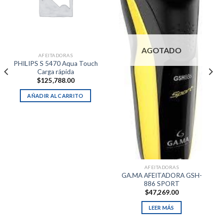
AGOTADO
AFEITADORAS
PHILIPS S 5470 Aqua Touch
Carga rápida
$
125,788.00
AÑADIR AL CARRITO
AFEITADORAS
GA.MA AFEITADORA GSH-
886 SPORT
$
47,269.00
LEER MÁS