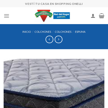
Skip
VESTÍ TU CASA EN SHOPPING ONELLI
to
content
INICIO
/
COLCHONES
/
COLCHONES
/
ESPUMA