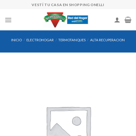
Skip
VESTÍ TU CASA EN SHOPPING ONELLI
to
content
INICIO
/
ELECTROHOGAR
/
TERMOTANQUES
/
ALTA RECUPERACION