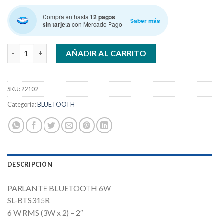
Compra en hasta
12 pagos
Saber más
sin tarjeta
con Mercado Pago
SMARTLIFE BTS 315 R PORTATIL BLUETOOTH cantidad
AÑADIR AL CARRITO
SKU:
22102
Categoría:
BLUETOOTH
DESCRIPCIÓN
PARLANTE BLUETOOTH 6W
SL-BTS315R
6 W RMS (3W x 2) – 2″