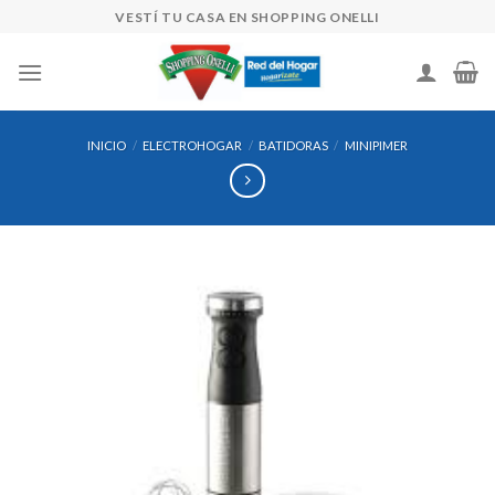
Skip
VESTÍ TU CASA EN SHOPPING ONELLI
to
content
INICIO
/
ELECTROHOGAR
/
BATIDORAS
/
MINIPIMER