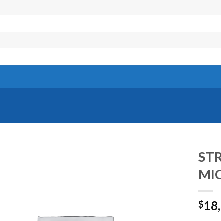
ST
MI
18
$