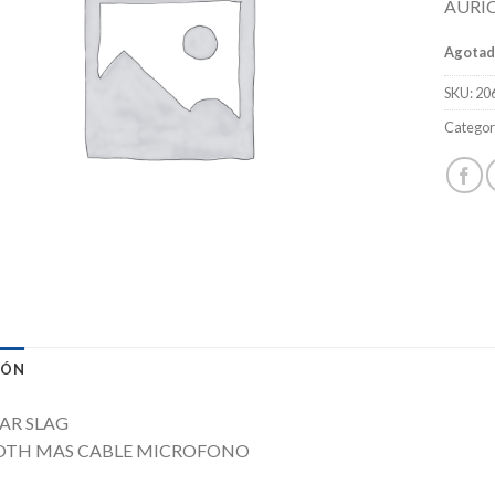
AURI
Agota
SKU:
20
Categor
IÓN
AR SLAG
OTH MAS CABLE MICROFONO