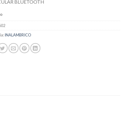
CULAR BLUETOOTH
do
602
ía:
INALAMBRICO