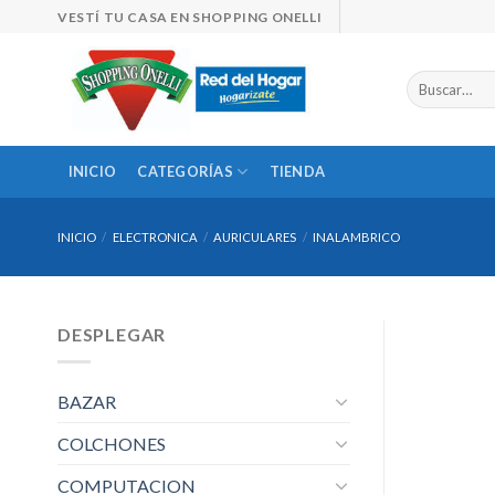
Skip
VESTÍ TU CASA EN SHOPPING ONELLI
to
content
Buscar
por:
INICIO
CATEGORÍAS
TIENDA
INICIO
/
ELECTRONICA
/
AURICULARES
/
INALAMBRICO
DESPLEGAR
BAZAR
COLCHONES
COMPUTACION