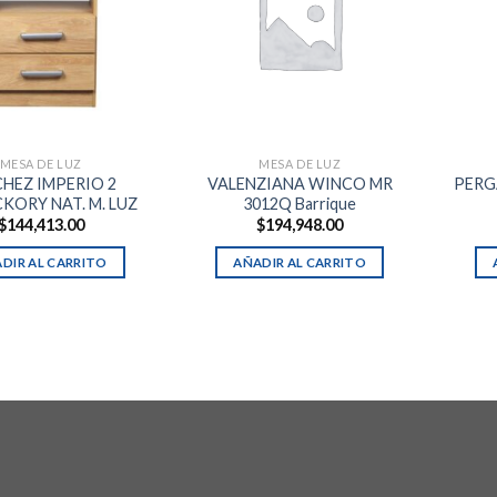
MESA DE LUZ
MESA DE LUZ
CHEZ IMPERIO 2
VALENZIANA WINCO MR
PERG
CKORY NAT. M. LUZ
3012Q Barrique
$
144,413.00
$
194,948.00
DIR AL CARRITO
AÑADIR AL CARRITO