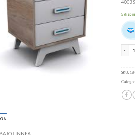
4003
5 dispo
VALENZ
SKU:
18
Categor
IÓN
BAJO LINNEA