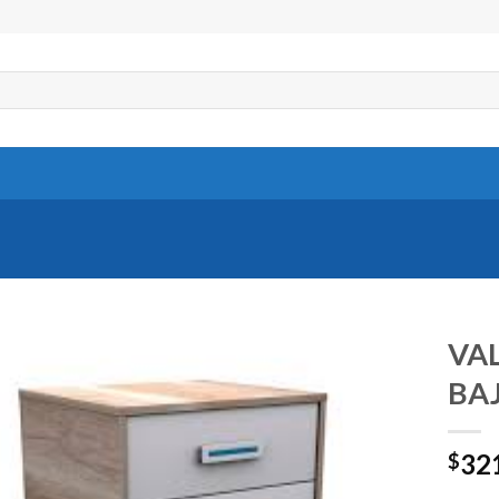
VAL
BA
32
$