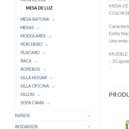
MESA DE
MESA DE LUZ
COLOR 
MESA RATONA
Caracterís
MESAS
Estilo Nó
MODULARES
Una onda v
PERCHERO
PLACARD
MUEBLE 
– 3 Cajon
RACK
–
ROPEROS
SILLA HOGAR
SILLA OFICINA
PRODU
SILLON
SOFA CAMA
NIÑOS
RODADOS