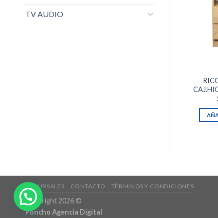
TV AUDIO
RIC
CAJ.HI
AÑA
SUCURSALES
CONTACTO
TÉRMINOS Y CONDICIONES
Copyright 2026 ©
Poncho Agencia Digital