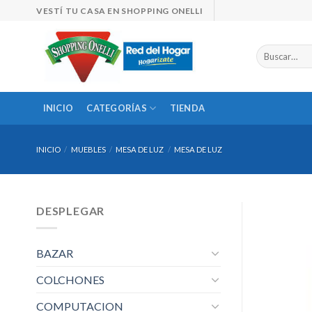
Skip
VESTÍ TU CASA EN SHOPPING ONELLI
to
content
Buscar
por:
INICIO
CATEGORÍAS
TIENDA
INICIO
/
MUEBLES
/
MESA DE LUZ
/
MESA DE LUZ
DESPLEGAR
BAZAR
COLCHONES
COMPUTACION