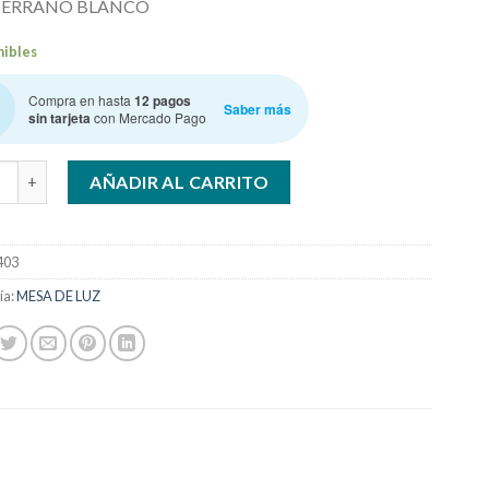
 SERRANO BLANCO
nibles
Compra en hasta
12 pagos
Saber más
sin tarjeta
con Mercado Pago
. 3 CAJ LINEA MUEBLE BAJO M.LUZ cantidad
AÑADIR AL CARRITO
403
ía:
MESA DE LUZ