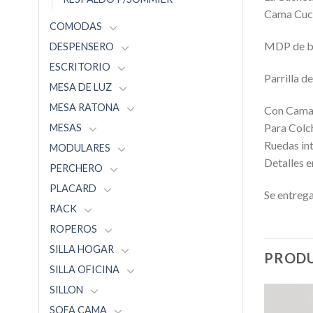
Cama Cuche
COMODAS
MDP de ba
DESPENSERO
ESCRITORIO
Parrilla d
MESA DE LUZ
MESA RATONA
Con Cama 
Para Colc
MESAS
Ruedas int
MODULARES
Detalles e
PERCHERO
PLACARD
Se entrega
RACK
ROPEROS
SILLA HOGAR
PRODU
SILLA OFICINA
SILLON
SOFA CAMA