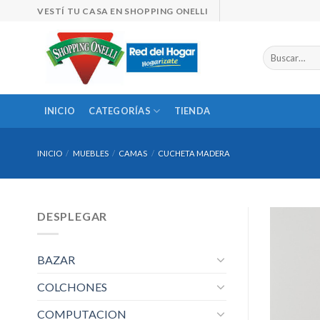
Skip
VESTÍ TU CASA EN SHOPPING ONELLI
to
content
Buscar
por:
INICIO
CATEGORÍAS
TIENDA
INICIO
/
MUEBLES
/
CAMAS
/
CUCHETA MADERA
DESPLEGAR
BAZAR
COLCHONES
COMPUTACION