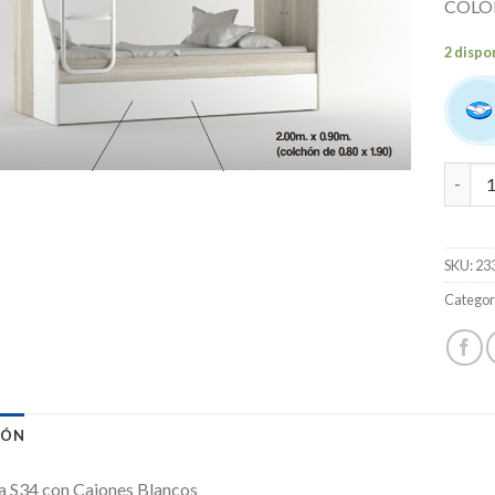
COLO
2 dispo
VALEN
SKU:
23
Categor
IÓN
a S34 con Cajones Blancos