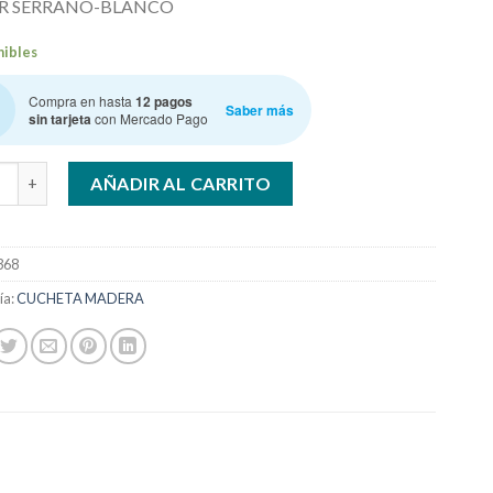
R SERRANO-BLANCO
nibles
Compra en hasta
12 pagos
Saber más
sin tarjeta
con Mercado Pago
Z. CUCHETA S34 SB c/CAJONES cantidad
AÑADIR AL CARRITO
368
ía:
CUCHETA MADERA