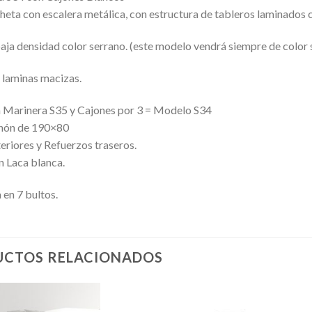
ta con escalera metálica, con estructura de tableros laminados c
ja densidad color serrano. (este modelo vendrá siempre de color 
e laminas macizas.
Marinera S35 y Cajones por 3 = Modelo S34
hón de 190×80
eriores y Refuerzos traseros.
n Laca blanca.
 en 7 bultos.
CTOS RELACIONADOS