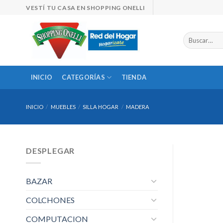
Skip
VESTÍ TU CASA EN SHOPPING ONELLI
to
content
Buscar
por:
INICIO
CATEGORÍAS
TIENDA
INICIO
/
MUEBLES
/
SILLA HOGAR
/
MADERA
DESPLEGAR
BAZAR
COLCHONES
COMPUTACION