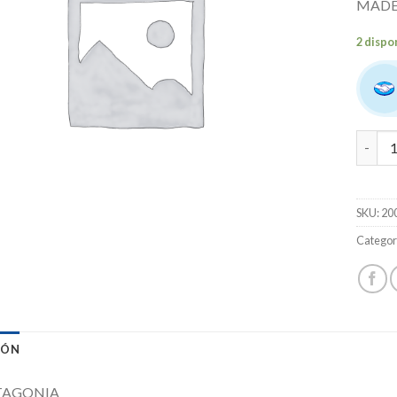
MADE
2 dispo
VALEN
SKU:
20
Categor
IÓN
ATAGONIA