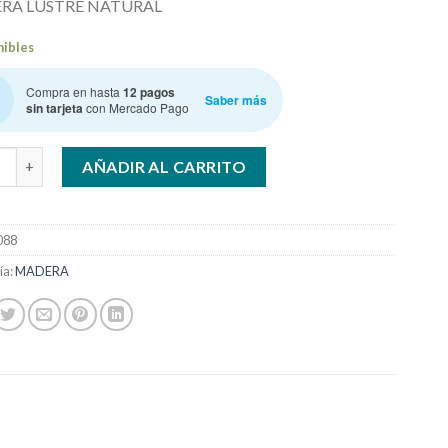
RA LUSTRE NATURAL
nibles
Compra en hasta
12 pagos
Saber más
sin tarjeta
con Mercado Pago
Z. PATAGONIA NAT LINO GRAFITO SILLA cantidad
AÑADIR AL CARRITO
088
ía:
MADERA