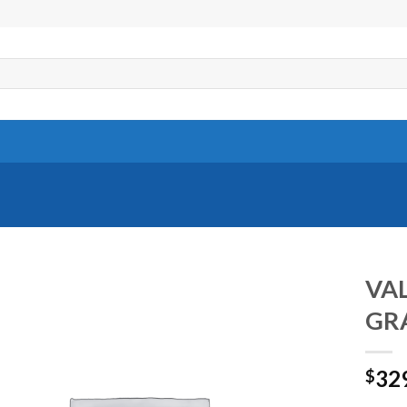
VAL
GRA
32
$