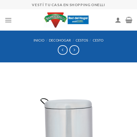
Skip
VESTÍ TU CASA EN SHOPPING ONELLI
to
content
INICIO
/
DECOHOGAR
/
CESTOS
/
CESTO