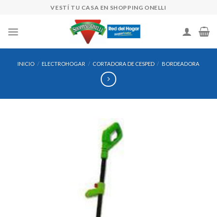
Skip
VESTÍ TU CASA EN SHOPPING ONELLI
to
content
INICIO
/
ELECTROHOGAR
/
CORTADORA DE CESPED
/
BORDEADORA