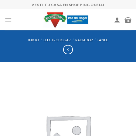
Skip
VESTÍ TU CASA EN SHOPPING ONELLI
to
content
INICIO
/
ELECTROHOGAR
/
RADIADOR
/
PANEL