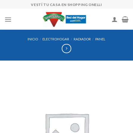
Skip
VESTÍ TU CASA EN SHOPPING ONELLI
to
content
INICIO
/
ELECTROHOGAR
/
RADIADOR
/
PANEL