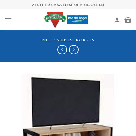
Skip
VESTÍ TU CASA EN SHOPPING ONELLI
to
content
INICIO
/
MUEBLES
/
RACK
/
TV