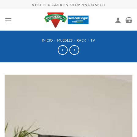
Skip
VESTÍ TU CASA EN SHOPPING ONELLI
to
content
INICIO
/
MUEBLES
/
RACK
/
TV