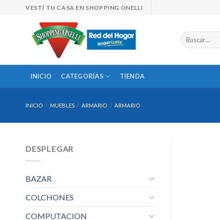
Skip
VESTÍ TU CASA EN SHOPPING ONELLI
to
content
Buscar
por:
INICIO
CATEGORÍAS
TIENDA
INICIO
/
MUEBLES
/
ARMARIO
/
ARMARIO
DESPLEGAR
BAZAR
COLCHONES
COMPUTACION