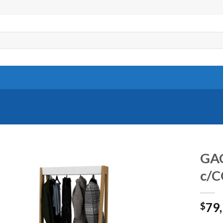
GA
c/
79
$