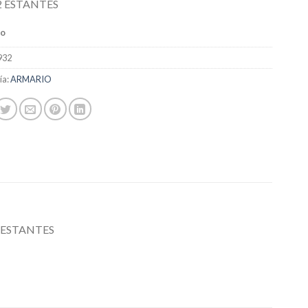
2 ESTANTES
do
932
ía:
ARMARIO
 ESTANTES