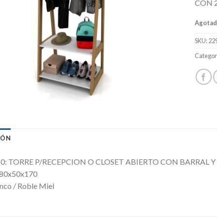
CON 
Agota
SKU:
22
Categor
IÓN
210: TORRE P/RECEPCION O CLOSET ABIERTO CON BARRAL Y
 80x50x170
nco / Roble Miel