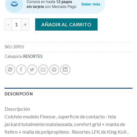
Compra en hasta
12 pagos
Saber más
sin tarjeta
con Mercado Pago
KING KOIL FINESSE PT 0.80 x 1.90MTS cantidad
AÑADIR AL CARRITO
SKU:
20955
Categoría:
RESORTES
DESCRIPCIÓN
Descripción
Colchón modelo Finesse , superficie de contacto : tela
jackard totalmente matelaseada, comfort grid + manta de
fieltro + malla de polipropileno . Resortes LFK de King Koil ,