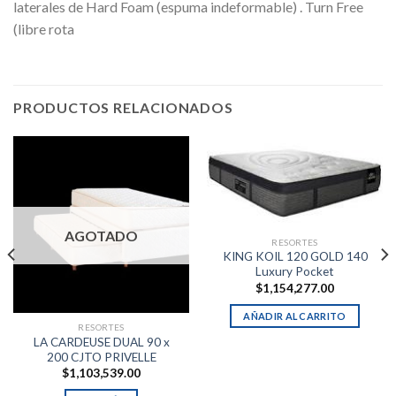
laterales de Hard Foam (espuma indeformable) . Turn Free
(libre rota
PRODUCTOS RELACIONADOS
AGOTADO
RESORTES
KING KOIL 120 GOLD 140
Luxury Pocket
$
1,154,277.00
AÑADIR AL CARRITO
RESORTES
LA CARDEUSE DUAL 90 x
200 CJTO PRIVELLE
$
1,103,539.00