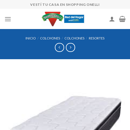
Skip
VESTÍ TU CASA EN SHOPPING ONELLI
to
content
INICIO
/
COLCHONES
/
COLCHONES
/
RESORTES