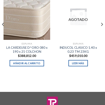
AGOTADO
ESPUMA
ESPUMA
LA CARDEUSE D^ORO 080 x
INDUCOL CLASICO 1.40 x
190 x 21 COLCHON
0.23 TM 23KG
$
388,812.00
$
459,010.00
AÑADIR AL CARRITO
LEER MÁS