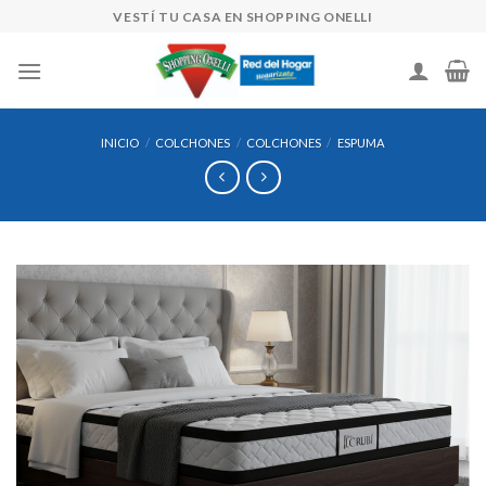
Skip
VESTÍ TU CASA EN SHOPPING ONELLI
to
content
INICIO
/
COLCHONES
/
COLCHONES
/
ESPUMA