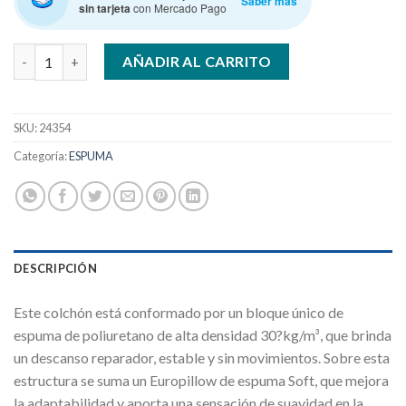
Saber más
sin tarjeta
con Mercado Pago
LA CARDEUSE LC RUBI de 140 x 190 COLCHON cantidad
AÑADIR AL CARRITO
SKU:
24354
Categoría:
ESPUMA
DESCRIPCIÓN
Este colchón está conformado por un bloque único de
espuma de poliuretano de alta densidad 30?kg/m³, que brinda
un descanso reparador, estable y sin movimientos. Sobre esta
estructura se suma un Europillow de espuma Soft, que mejora
la adaptabilidad y aporta una sensación de suavidad en la