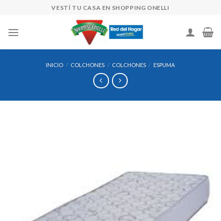
Skip
VESTÍ TU CASA EN SHOPPING ONELLI
to
content
INICIO
/
COLCHONES
/
COLCHONES
/
ESPUMA