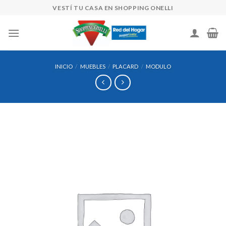
Skip
VESTÍ TU CASA EN SHOPPING ONELLI
to
content
INICIO
/
MUEBLES
/
PLACARD
/
MODULO