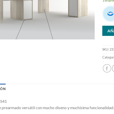
1 dispo
AÑ
SKU:
23
Categor
IÓN
 S41
 prearmado versátil con mucho diseno y muchísima funcionalidad.