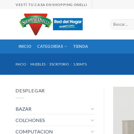
Skip
VESTÍ TU CASA EN SHOPPING ONELLI
to
content
Buscar
por:
INICIO
CATEGORÍAS
TIENDA
INICIO
/
MUEBLES
/
ESCRITORIO
/
1.00 MTS
DESPLEGAR
BAZAR
COLCHONES
COMPUTACION