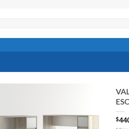
VA
ESC
44
$