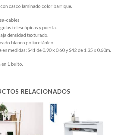
 con casco laminado color barrique.
asa-cables
guías telescópicas y puerta.
ja densidad texturado.
ado blanco poliuretánico.
 en medidas: S41 de 0.90 x 0.60 y S42 de 1.35 x 0.60m.
 en 1 bulto.
CTOS RELACIONADOS