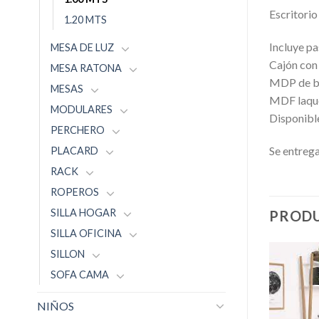
Escritorio
1.20 MTS
Incluye p
MESA DE LUZ
Cajón con 
MESA RATONA
MDP de ba
MESAS
MDF laque
MODULARES
Disponible
PERCHERO
Se entrega
PLACARD
RACK
ROPEROS
SILLA HOGAR
PRODU
SILLA OFICINA
SILLON
SOFA CAMA
NIÑOS