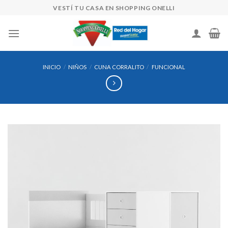
Skip
VESTÍ TU CASA EN SHOPPING ONELLI
to
content
INICIO
/
NIÑOS
/
CUNA CORRALITO
/
FUNCIONAL