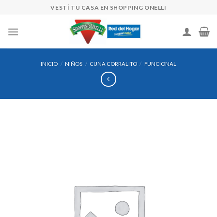
Skip
VESTÍ TU CASA EN SHOPPING ONELLI
to
content
INICIO
/
NIÑOS
/
CUNA CORRALITO
/
FUNCIONAL