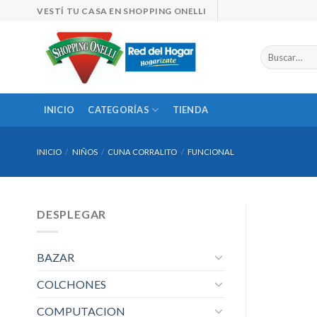
Skip
VESTÍ TU CASA EN SHOPPING ONELLI
to
content
Buscar
por:
INICIO
CATEGORÍAS
TIENDA
INICIO
/
NIÑOS
/
CUNA CORRALITO
/
FUNCIONAL
DESPLEGAR
BAZAR
COLCHONES
COMPUTACION