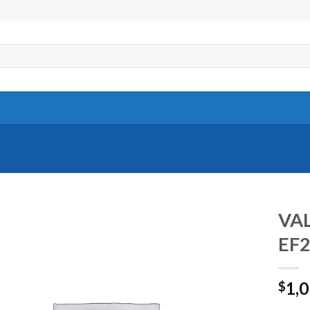
VAL
EF
1,
$